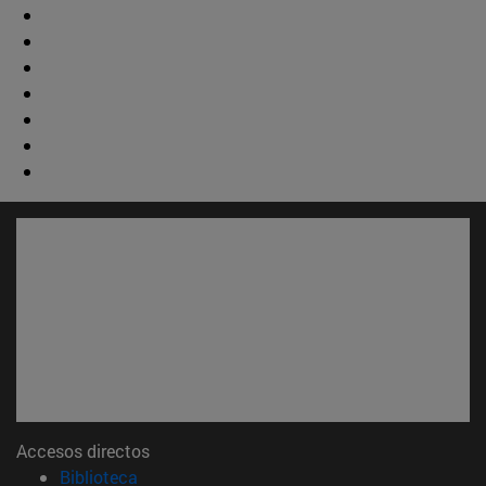
Accesos directos
(abre en nueva ventana)
Biblioteca