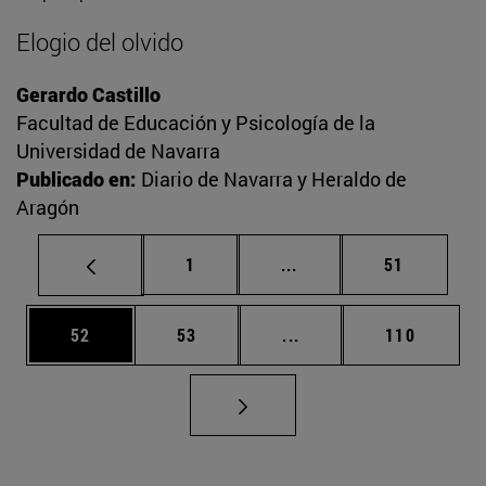
Elogio del olvido
Gerardo Castillo
Facultad de Educación y Psicología de la
Universidad de Navarra
Publicado en:
Diario de Navarra y Heraldo de
Aragón
Página
Páginas intermedias Us
Página
1
...
51
Página
Página
Páginas intermedias U
Página
52
53
...
110