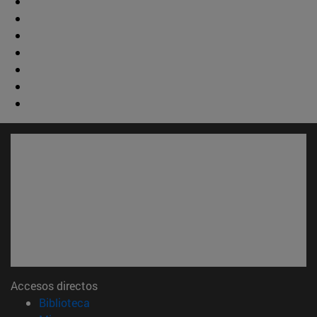
Accesos directos
(abre en nueva ventana)
Biblioteca