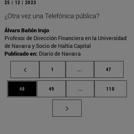
25 | 12 | 2023
¿Otra vez una Telefónica pública?
Álvaro Bañón Irujo
Profesor de Dirección Financiera en la Universidad
de Navarra y Socio de Haltia Capital
Publicado en:
Diario de Navarra
Página
Páginas intermedias Us
Página
1
...
47
Página
Página
Páginas intermedias U
Página
48
49
...
110