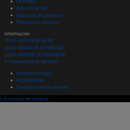
(abre en nueva ventana)
Mi correo
(abre en nueva ventana)
Aula virtual ADI
(abre en nueva ventana)
Búsqueda de personas
(abre en nueva ventana)
Trabaja con nosotros
Información
TFNO +34 948 42 56 00
¿QUÉ GRADO TE INTERESA?
¿QUÉ MÁSTER TE INTERESA?
© Universidad de Navarra
Información legal
Accesibilidad
Configuración de cookies
Localizador de campus