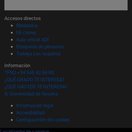
Accesos directos
(abre en nueva ventana)
Biblioteca
(abre en nueva ventana)
Mi correo
(abre en nueva ventana)
Aula virtual ADI
(abre en nueva ventana)
Búsqueda de personas
(abre en nueva ventana)
Trabaja con nosotros
Información
TFNO +34 948 42 56 00
¿QUÉ GRADO TE INTERESA?
¿QUÉ MÁSTER TE INTERESA?
© Universidad de Navarra
Información legal
Accesibilidad
Configuración de cookies
Localizador de campus