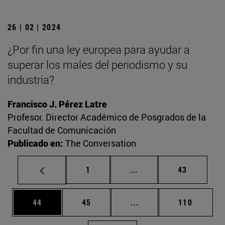
26 | 02 | 2024
¿Por fin una ley europea para ayudar a
superar los males del periodismo y su
industria?
Francisco J. Pérez Latre
Profesor. Director Académico de Posgrados de la
Facultad de Comunicación
Publicado en:
The Conversation
Página
Páginas intermedias Us
Página
1
...
43
Página
Página
Páginas intermedias U
Página
44
45
...
110