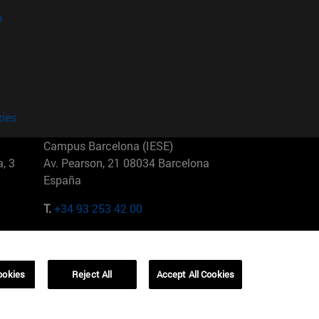
?
kies
Campus Barcelona (IESE)
, 3
Av. Pearson, 21 08034 Barcelona
España
T.
+34 93 253 42 00
Campus Sao Paulo (IESE)
5
Rua Martiniano de Carvalho, 573
01321001 Bela Vista Brasil
ookies
Reject All
Accept All Cookies
T.
+55 11 3177-8300