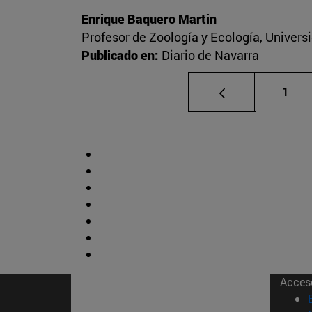
Enrique Baquero Martin
Profesor de Zoología y Ecología, Univers
Publicado en:
Diario de Navarra
Pági
1
Acces