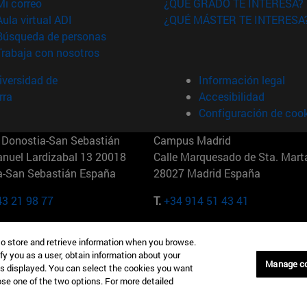
(abre en nueva ventana)
Mi correo
¿QUÉ GRADO TE INTERESA?
(abre en nueva ventana)
Aula virtual ADI
¿QUÉ MÁSTER TE INTERESA
(abre en nueva ventana)
Búsqueda de personas
(abre en nueva ventana)
Trabaja con nosotros
versidad de
Información legal
rra
Accesibilidad
Configuración de coo
Donostia-San Sebastián
Campus Madrid
anuel Lardizabal 13 20018
Calle Marquesado de Sta. Marta
a-San Sebastián España
28027 Madrid España
43 21 98 77
T.
+34 914 51 43 41
Nueva York (IESE)
Campus Munich (IESE)
to store and retrieve information when you browse.
7th St 10019-2201 Nueva York
Maria-Theresia-Straße 15 8167
fy you as a user, obtain information about your
Múnich Alemania
Manage c
is displayed. You can select the cookies you want
oose one of the two options. For more detailed
6 346 8850
T.
+49 89 24209790