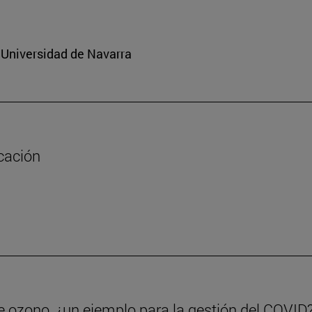
a Universidad de Navarra
cación
de ozono, ¿un ejemplo para la gestión del COVID