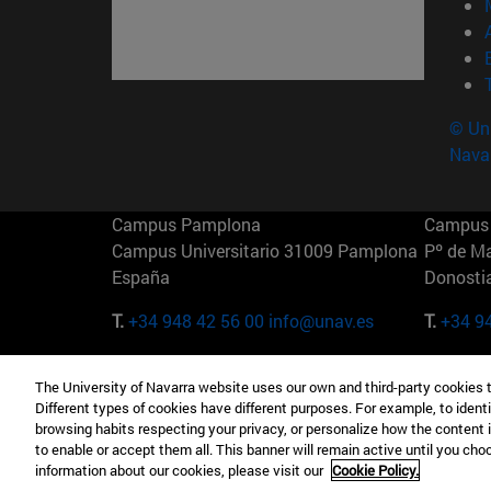
© Uni
Nava
Campus Pamplona
Campus 
Campus Universitario 31009 Pamplona
Pº de M
España
Donosti
T.
+34 948 42 56 00
info@unav.es
T.
+34 9
Campus Madrid (IESE)
Campus 
The University of Navarra website uses our own and third-party cookies 
Camino del Cerro Águila 3 28023
165 W 5
Different types of cookies have different purposes. For example, to identi
Madrid España
EE.UU
browsing habits respecting your privacy, or personalize how the content 
to enable or accept them all. This banner will remain active until you ch
T.
+34 912 11 30 00
T.
+1 64
information about our cookies, please visit our
Cookie Policy.