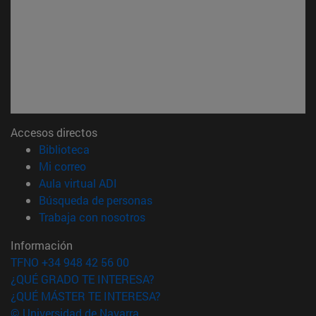
Accesos directos
(abre en nueva ventana)
Biblioteca
(abre en nueva ventana)
Mi correo
(abre en nueva ventana)
Aula virtual ADI
(abre en nueva ventana)
Búsqueda de personas
(abre en nueva ventana)
Trabaja con nosotros
Información
TFNO +34 948 42 56 00
¿QUÉ GRADO TE INTERESA?
¿QUÉ MÁSTER TE INTERESA?
© Universidad de Navarra