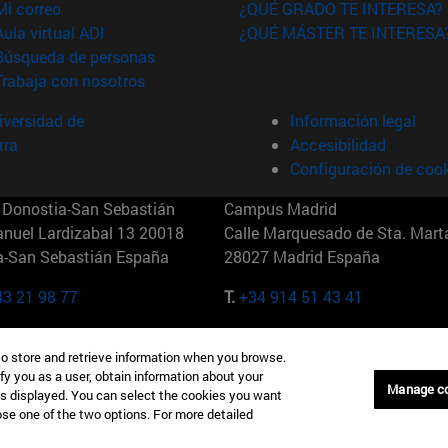
(abre en nueva ventana)
Mi correo
¿QUÉ GRADO TE INTERESA?
(abre en nueva ventana)
Aula virtual ADI
¿QUÉ MÁSTER TE INTERESA
(abre en nueva ventana)
Búsqueda de personas
(abre en nueva ventana)
Trabaja con nosotros
versidad de
Información legal
rra
Accesibilidad
Configuración de coo
Donostia-San Sebastián
Campus Madrid
anuel Lardizabal 13 20018
Calle Marquesado de Sta. Marta
a-San Sebastián España
28027 Madrid España
43 21 98 77
T.
+34 914 51 43 41
Nueva York (IESE)
Campus Munich (IESE)
to store and retrieve information when you browse.
7th St 10019-2201 Nueva York
Maria-Theresia-Straße 15 8167
fy you as a user, obtain information about your
Múnich Alemania
Manage c
is displayed. You can select the cookies you want
oose one of the two options. For more detailed
6 346 8850
T.
+49 89 24209790