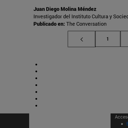
Juan Diego Molina Méndez
Investigador del Instituto Cultura y Soci
Publicado en:
The Conversation
Página
1
Acces