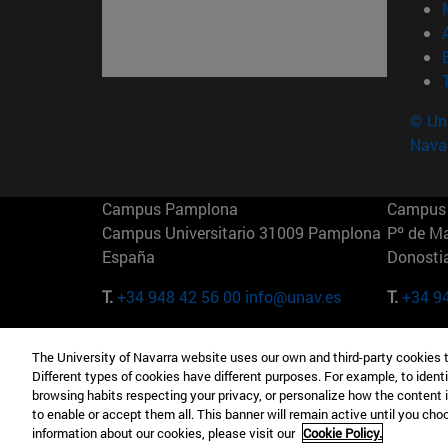
© Uni
Nava
Campus Pamplona
Campus 
Campus Universitario 31009 Pamplona
Pº de M
España
Donosti
T.
+34 948 42 56 00
info@unav.es
T.
+34 9
Campus Madrid (IESE)
Campus 
The University of Navarra website uses our own and third-party cookies 
Camino del Cerro Águila 3 28023
165 W 5
Different types of cookies have different purposes. For example, to identi
Madrid España
EE.UU
browsing habits respecting your privacy, or personalize how the content 
to enable or accept them all. This banner will remain active until you ch
T.
+34 912 11 30 00
T.
+1 64
information about our cookies, please visit our
Cookie Policy.