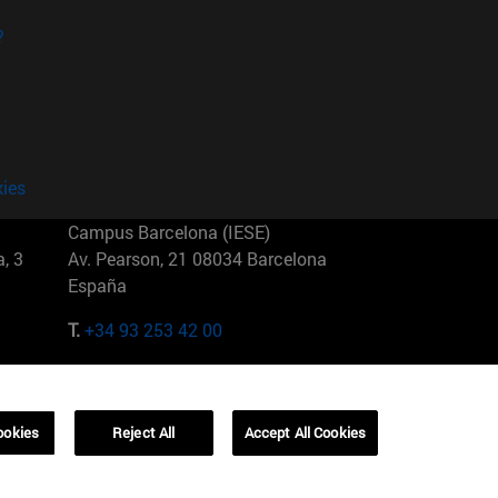
?
kies
Campus Barcelona (IESE)
, 3
Av. Pearson, 21 08034 Barcelona
España
T.
+34 93 253 42 00
Campus Sao Paulo (IESE)
5
Rua Martiniano de Carvalho, 573
01321001 Bela Vista Brasil
ookies
Reject All
Accept All Cookies
T.
+55 11 3177-8300