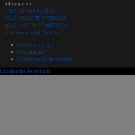
Información
TFNO +34 948 42 56 00
¿QUÉ GRADO TE INTERESA?
¿QUÉ MÁSTER TE INTERESA?
© Universidad de Navarra
Información legal
Accesibilidad
Configuración de cookies
Localizador de campus