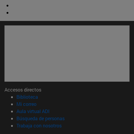
Accesos directos
(abre en nueva ventana)
Biblioteca
(abre en nueva ventana)
Mi correo
(abre en nueva ventana)
Aula virtual ADI
(abre en nueva ventana)
Búsqueda de personas
(abre en nueva ventana)
Trabaja con nosotros