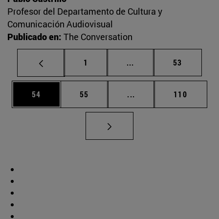
Profesor del Departamento de Cultura y
Comunicación Audiovisual
Publicado en:
The Conversation
Página
Páginas intermedias Us
Página
1
...
53
Página
Página
Páginas intermedias U
Página
54
55
...
110