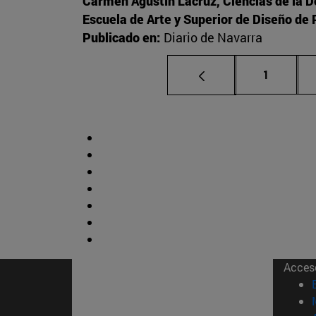
Carmen Agustín Lacruz, Ciencias de la 
Escuela de Arte y Superior de Diseño d
Publicado en:
Diario de Navarra
Página
1
Acces