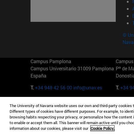
© Uni
Nava
Campus Pamplona
Campus 
Campus Universitario 31009 Pamplona
Pº de M
España
Donosti
T.
+34 948 42 56 00
info@unav.es
T.
+34 9
Campus Madrid (IESE)
Campus 
The University of Navarra website uses our own and third-party cookies 
Camino del Cerro Águila 3 28023
165 W 5
Different types of cookies have different purposes. For example, to identi
Madrid España
EE.UU
browsing habits respecting your privacy, or personalize how the content 
to enable or accept them all. This banner will remain active until you ch
T.
+34 912 11 30 00
T.
+1 64
information about our cookies, please visit our
Cookie Policy.