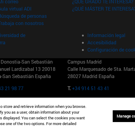
(abre en nueva ventana)
Mi correo
¿QUÉ GRADO TE INTERESA?
(abre en nueva ventana)
Aula virtual ADI
¿QUÉ MÁSTER TE INTERESA
(abre en nueva ventana)
Búsqueda de personas
(abre en nueva ventana)
Trabaja con nosotros
versidad de
Información legal
rra
Accesibilidad
Configuración de coo
Donostia-San Sebastián
Campus Madrid
anuel Lardizabal 13 20018
Calle Marquesado de Sta. Marta
a-San Sebastián España
28027 Madrid España
43 21 98 77
T.
+34 914 51 43 41
Nueva York (IESE)
Campus Munich (IESE)
to store and retrieve information when you browse.
7th St 10019-2201 Nueva York
Maria-Theresia-Straße 15 8167
fy you as a user, obtain information about your
Múnich Alemania
Manage c
is displayed. You can select the cookies you want
oose one of the two options. For more detailed
6 346 8850
T.
+49 89 24209790