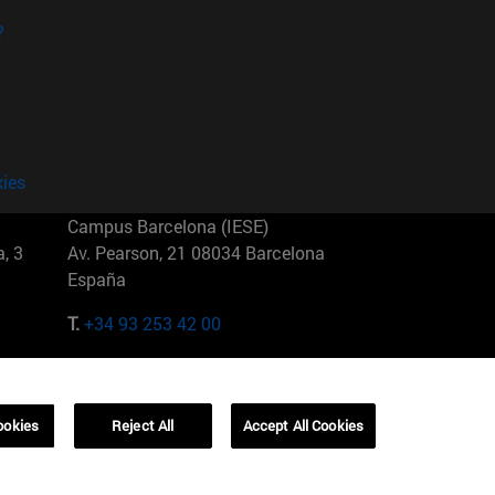
?
kies
Campus Barcelona (IESE)
, 3
Av. Pearson, 21 08034 Barcelona
España
T.
+34 93 253 42 00
Campus Sao Paulo (IESE)
5
Rua Martiniano de Carvalho, 573
01321001 Bela Vista Brasil
ookies
Reject All
Accept All Cookies
T.
+55 11 3177-8300