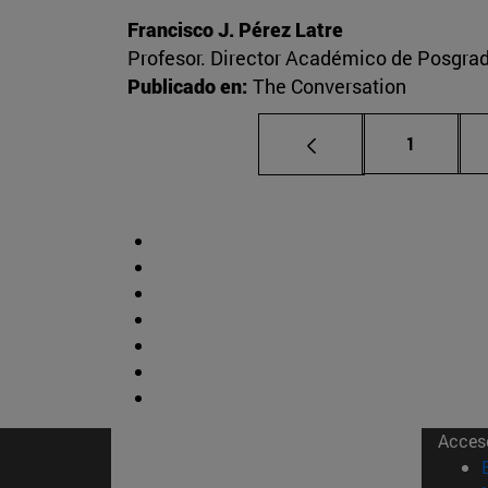
Francisco J. Pérez Latre
Profesor. Director Académico de Posgra
Publicado en:
The Conversation
Página
1
Acces