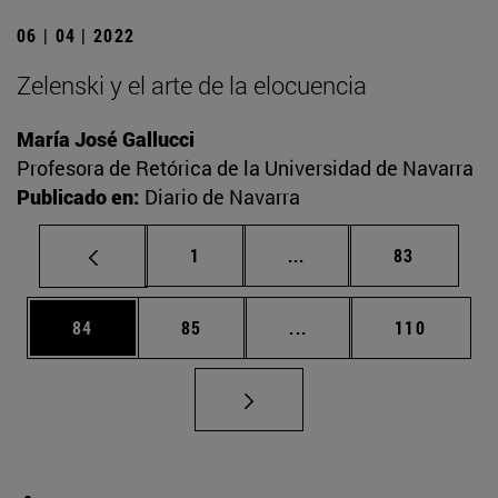
06 | 04 | 2022
Zelenski y el arte de la elocuencia
María José Gallucci
Profesora de Retórica de la Universidad de Navarra
Publicado en:
Diario de Navarra
Página
Páginas intermedias Us
Página
1
...
83
Página
Página
Páginas intermedias U
Página
84
85
...
110