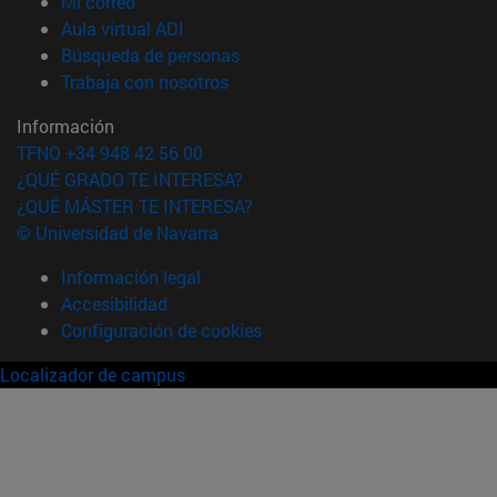
(abre en nueva ventana)
Mi correo
(abre en nueva ventana)
Aula virtual ADI
(abre en nueva ventana)
Búsqueda de personas
(abre en nueva ventana)
Trabaja con nosotros
Información
TFNO +34 948 42 56 00
¿QUÉ GRADO TE INTERESA?
¿QUÉ MÁSTER TE INTERESA?
© Universidad de Navarra
Información legal
Accesibilidad
Configuración de cookies
Localizador de campus