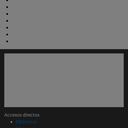
Accesos directos
(abre en nueva ventana)
Biblioteca