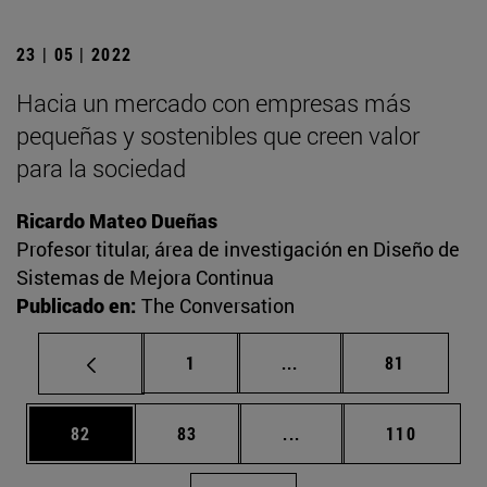
23 | 05 | 2022
Hacia un mercado con empresas más
pequeñas y sostenibles que creen valor
para la sociedad
Ricardo Mateo Dueñas
Profesor titular, área de investigación en Diseño de
Sistemas de Mejora Continua
Publicado en:
The Conversation
Página
Páginas intermedias Us
Página
1
...
81
Página
Página
Páginas intermedias U
Página
82
83
...
110