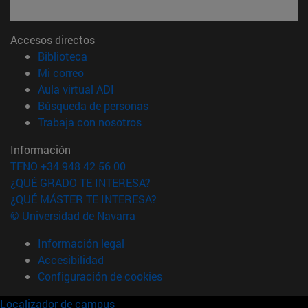
Accesos directos
(abre en nueva ventana)
Biblioteca
(abre en nueva ventana)
Mi correo
(abre en nueva ventana)
Aula virtual ADI
(abre en nueva ventana)
Búsqueda de personas
(abre en nueva ventana)
Trabaja con nosotros
Información
TFNO +34 948 42 56 00
¿QUÉ GRADO TE INTERESA?
¿QUÉ MÁSTER TE INTERESA?
© Universidad de Navarra
Información legal
Accesibilidad
Configuración de cookies
Localizador de campus