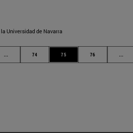
e la Universidad de Navarra
Páginas intermedias Use TAB para desplazarse.
Página
Página
Página
Pági
...
74
75
76
...