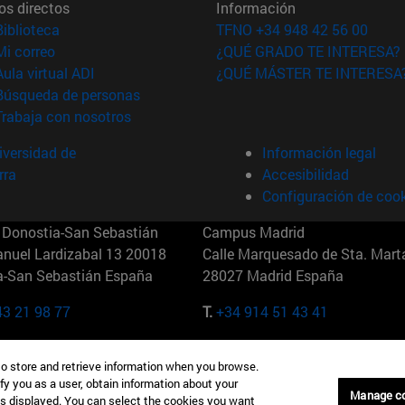
os directos
Información
(abre en nueva ventana)
Biblioteca
TFNO +34 948 42 56 00
(abre en nueva ventana)
Mi correo
¿QUÉ GRADO TE INTERESA?
(abre en nueva ventana)
Aula virtual ADI
¿QUÉ MÁSTER TE INTERESA
(abre en nueva ventana)
Búsqueda de personas
(abre en nueva ventana)
Trabaja con nosotros
versidad de
Información legal
rra
Accesibilidad
Configuración de coo
Donostia-San Sebastián
Campus Madrid
anuel Lardizabal 13 20018
Calle Marquesado de Sta. Marta
a-San Sebastián España
28027 Madrid España
43 21 98 77
T.
+34 914 51 43 41
Nueva York (IESE)
Campus Munich (IESE)
to store and retrieve information when you browse.
7th St 10019-2201 Nueva York
Maria-Theresia-Straße 15 8167
fy you as a user, obtain information about your
Múnich Alemania
Manage c
is displayed. You can select the cookies you want