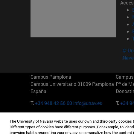
Acces
© Uni
Nava
Campus Pamplona
Campus 
Campus Universitario 31009 Pamplona
Pº de M
España
Donosti
T.
+34 948 42 56 00
info@unav.es
T.
+34 9
Campus Madrid (IESE)
Campus 
The University of Navarra website uses our own and third-party cookies 
Camino del Cerro Águila 3 28023
165 W 5
Different types of cookies have different purposes. For example, to identi
Madrid España
EE.UU
browsing habits respecting your privacy, or personalize how the content 