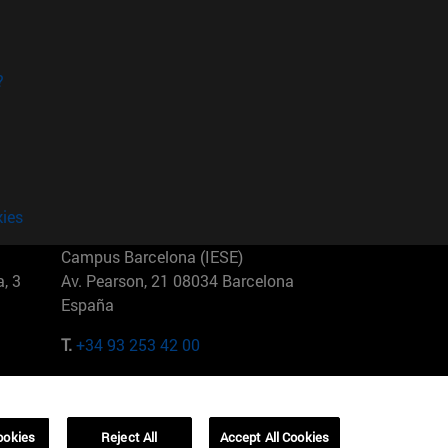
?
kies
Campus Barcelona (IESE)
, 3
Av. Pearson, 21 08034 Barcelona
España
T.
+34 93 253 42 00
Campus Sao Paulo (IESE)
5
Rua Martiniano de Carvalho, 573
01321001 Bela Vista Brasil
ookies
Reject All
Accept All Cookies