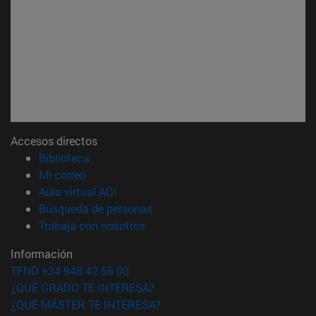
Accesos directos
(abre en nueva ventana)
Biblioteca
(abre en nueva ventana)
Mi correo
(abre en nueva ventana)
Aula virtual ADI
(abre en nueva ventana)
Búsqueda de personas
(abre en nueva ventana)
Trabaja con nosotros
Información
TFNO +34 948 42 56 00
¿QUÉ GRADO TE INTERESA?
¿QUÉ MÁSTER TE INTERESA?