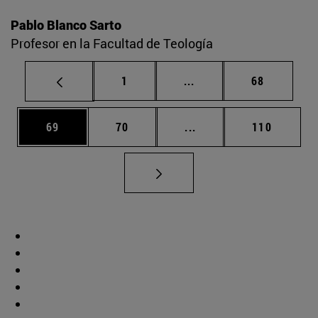
Pablo Blanco Sarto
Profesor en la Facultad de Teología
Página
Páginas intermedias Us
Página
1
...
68
Página
Página
Páginas intermedias U
Página
69
70
...
110