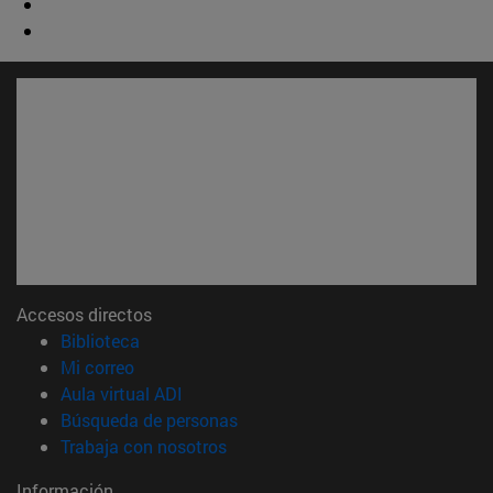
Accesos directos
(abre en nueva ventana)
Biblioteca
(abre en nueva ventana)
Mi correo
(abre en nueva ventana)
Aula virtual ADI
(abre en nueva ventana)
Búsqueda de personas
(abre en nueva ventana)
Trabaja con nosotros
Información