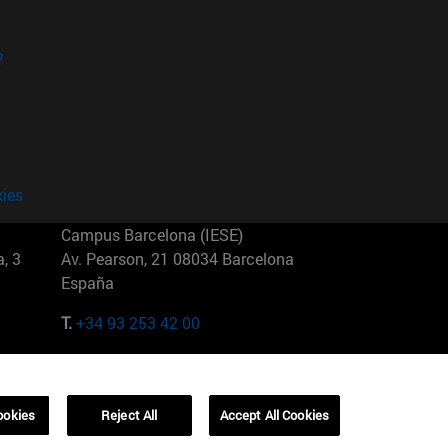
?
kies
Campus Barcelona (IESE)
, 3
Av. Pearson, 21 08034 Barcelona
España
T.
+34 93 253 42 00
Campus Sao Paulo (IESE)
5
Rua Martiniano de Carvalho, 573
01321001 Bela Vista Brasil
ookies
Reject All
Accept All Cookies