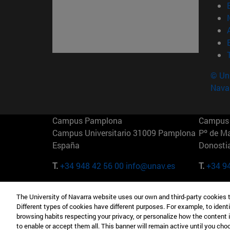
© Uni
Nava
Campus Pamplona
Campus 
Campus Universitario 31009 Pamplona
Pº de M
España
Donosti
T.
+34 948 42 56 00
info@unav.es
T.
+34 9
Campus Madrid (IESE)
Campus 
The University of Navarra website uses our own and third-party cookies 
Camino del Cerro Águila 3 28023
165 W 5
Different types of cookies have different purposes. For example, to identi
Madrid España
EE.UU
browsing habits respecting your privacy, or personalize how the content 
to enable or accept them all. This banner will remain active until you ch