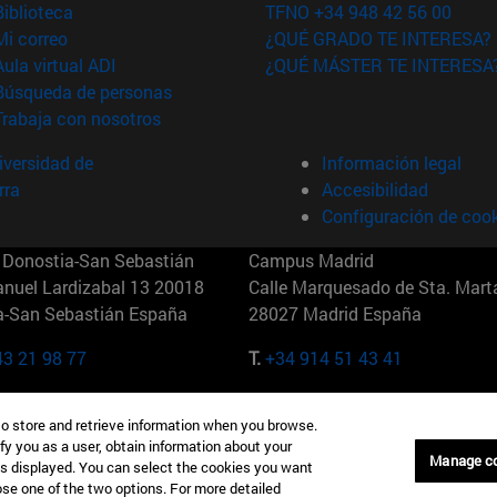
(abre en nueva ventana)
Biblioteca
TFNO +34 948 42 56 00
(abre en nueva ventana)
Mi correo
¿QUÉ GRADO TE INTERESA?
(abre en nueva ventana)
Aula virtual ADI
¿QUÉ MÁSTER TE INTERESA
(abre en nueva ventana)
Búsqueda de personas
(abre en nueva ventana)
Trabaja con nosotros
versidad de
Información legal
rra
Accesibilidad
Configuración de coo
Donostia-San Sebastián
Campus Madrid
anuel Lardizabal 13 20018
Calle Marquesado de Sta. Marta
a-San Sebastián España
28027 Madrid España
43 21 98 77
T.
+34 914 51 43 41
Nueva York (IESE)
Campus Munich (IESE)
to store and retrieve information when you browse.
7th St 10019-2201 Nueva York
Maria-Theresia-Straße 15 8167
fy you as a user, obtain information about your
Múnich Alemania
Manage c
is displayed. You can select the cookies you want
oose one of the two options. For more detailed