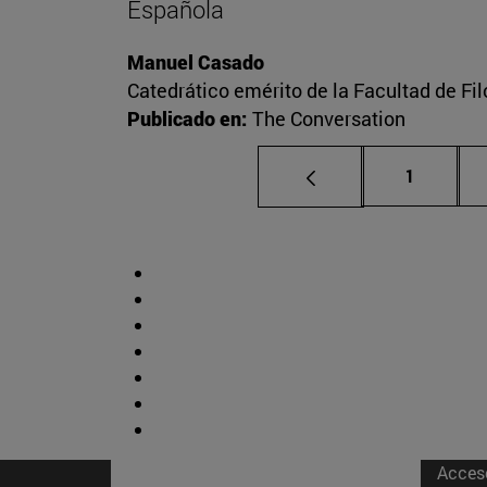
Española
Manuel Casado
Catedrático emérito de la Facultad de Fil
Publicado en:
The Conversation
Página
1
Acces