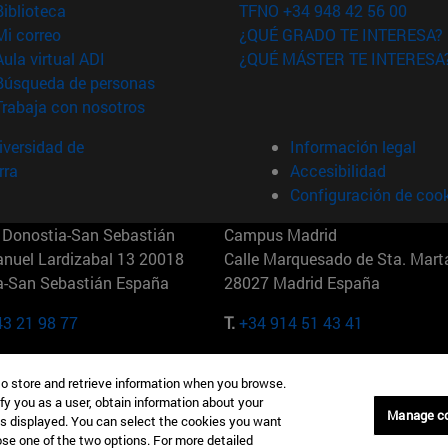
(abre en nueva ventana)
Biblioteca
TFNO +34 948 42 56 00
(abre en nueva ventana)
Mi correo
¿QUÉ GRADO TE INTERESA?
(abre en nueva ventana)
Aula virtual ADI
¿QUÉ MÁSTER TE INTERESA
(abre en nueva ventana)
Búsqueda de personas
(abre en nueva ventana)
Trabaja con nosotros
versidad de
Información legal
rra
Accesibilidad
Configuración de coo
Donostia-San Sebastián
Campus Madrid
anuel Lardizabal 13 20018
Calle Marquesado de Sta. Marta
a-San Sebastián España
28027 Madrid España
43 21 98 77
T.
+34 914 51 43 41
Nueva York (IESE)
Campus Munich (IESE)
to store and retrieve information when you browse.
7th St 10019-2201 Nueva York
Maria-Theresia-Straße 15 8167
fy you as a user, obtain information about your
Múnich Alemania
Manage c
is displayed. You can select the cookies you want
oose one of the two options. For more detailed