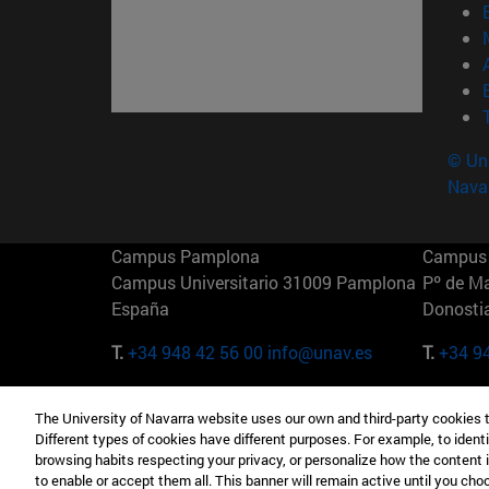
© Uni
Nava
Campus Pamplona
Campus 
Campus Universitario 31009 Pamplona
Pº de M
España
Donosti
T.
+34 948 42 56 00
info@unav.es
T.
+34 9
Campus Madrid (IESE)
Campus 
The University of Navarra website uses our own and third-party cookies 
Camino del Cerro Águila 3 28023
165 W 5
Different types of cookies have different purposes. For example, to identi
Madrid España
EE.UU
browsing habits respecting your privacy, or personalize how the content 
to enable or accept them all. This banner will remain active until you ch