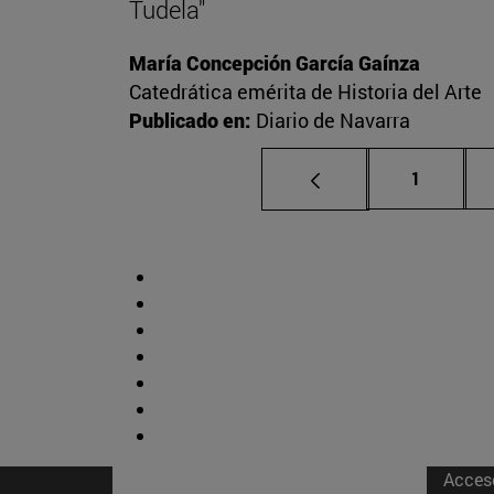
Tudela"
María Concepción García Gaínza
Catedrática emérita de Historia del Arte
Publicado en:
Diario de Navarra
Página
1
Acces