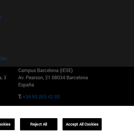
?
kies
Campus Barcelona (IESE)
, 3
Av. Pearson, 21 08034 Barcelona
España
T.
+34 93 253 42 00
Campus Sao Paulo (IESE)
5
Rua Martiniano de Carvalho, 573
01321001 Bela Vista Brasil
ookies
Reject All
Accept All Cookies