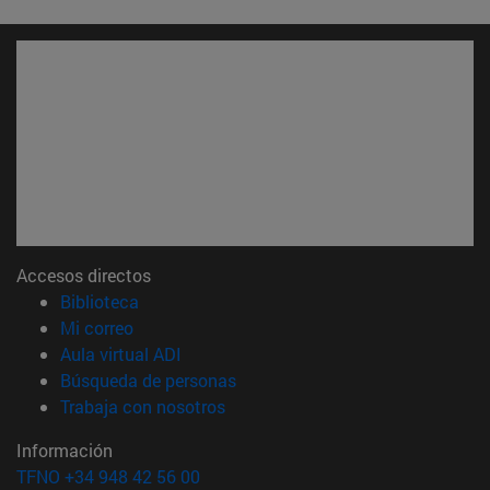
Accesos directos
(abre en nueva ventana)
Biblioteca
(abre en nueva ventana)
Mi correo
(abre en nueva ventana)
Aula virtual ADI
(abre en nueva ventana)
Búsqueda de personas
(abre en nueva ventana)
Trabaja con nosotros
Información
TFNO +34 948 42 56 00