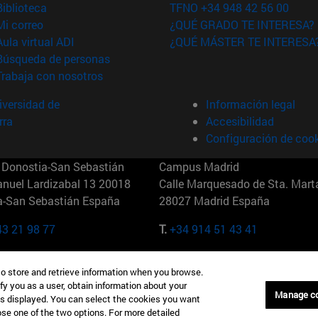
(abre en nueva ventana)
Biblioteca
TFNO +34 948 42 56 00
(abre en nueva ventana)
Mi correo
¿QUÉ GRADO TE INTERESA?
(abre en nueva ventana)
Aula virtual ADI
¿QUÉ MÁSTER TE INTERESA
(abre en nueva ventana)
Búsqueda de personas
(abre en nueva ventana)
Trabaja con nosotros
versidad de
Información legal
rra
Accesibilidad
Configuración de coo
Donostia-San Sebastián
Campus Madrid
anuel Lardizabal 13 20018
Calle Marquesado de Sta. Marta
a-San Sebastián España
28027 Madrid España
43 21 98 77
T.
+34 914 51 43 41
Nueva York (IESE)
Campus Munich (IESE)
to store and retrieve information when you browse.
7th St 10019-2201 Nueva York
Maria-Theresia-Straße 15 8167
fy you as a user, obtain information about your
Múnich Alemania
Manage c
is displayed. You can select the cookies you want
oose one of the two options. For more detailed