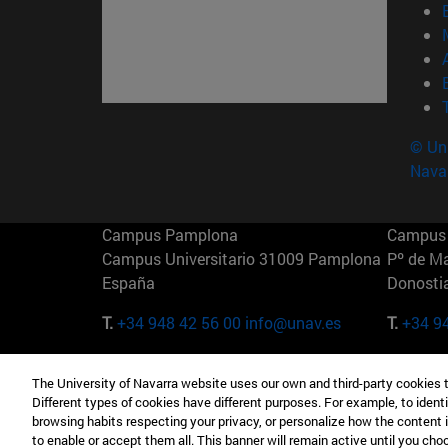
© Uni
Nava
Campus Pamplona
Campus 
Campus Universitario 31009 Pamplona
Pº de M
España
Donosti
T.
+34 948 42 56 00
info@unav.es
T.
+34 9
Campus Madrid (IESE)
Campus 
The University of Navarra website uses our own and third-party cookies 
Camino del Cerro Águila 3 28023
165 W 5
Different types of cookies have different purposes. For example, to identi
Madrid España
EE.UU
browsing habits respecting your privacy, or personalize how the content 
to enable or accept them all. This banner will remain active until you ch