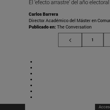
El ‘efecto arrastre’ del año elector
Carlos Barrera
Director Académico del Máster en Comuni
Publicado en:
The Conversation
Página
1
Acces