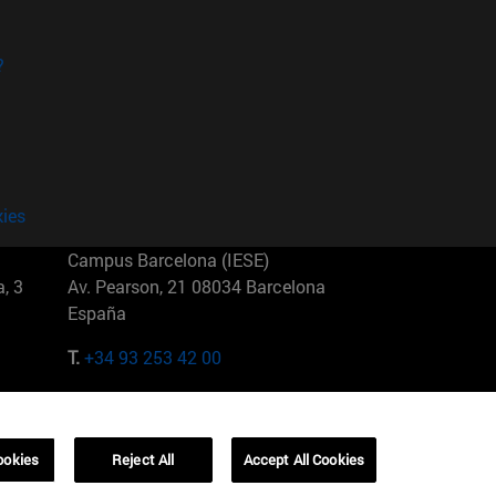
?
kies
Campus Barcelona (IESE)
, 3
Av. Pearson, 21 08034 Barcelona
España
T.
+34 93 253 42 00
Campus Sao Paulo (IESE)
5
Rua Martiniano de Carvalho, 573
01321001 Bela Vista Brasil
ookies
Reject All
Accept All Cookies