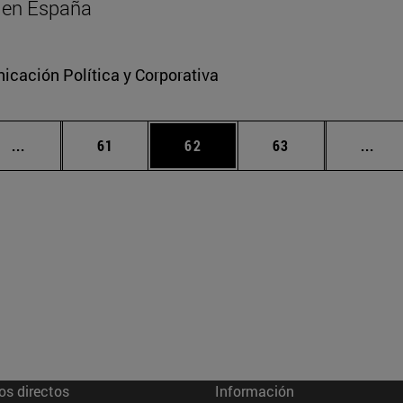
al en España
cación Política y Corporativa
Páginas intermedias Use TAB para desplazarse.
Página
Página
Página
Pági
...
61
62
63
...
os directos
Información