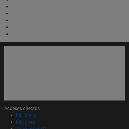
Accesos directos
(abre en nueva ventana)
Biblioteca
(abre en nueva ventana)
Mi correo
(abre en nueva ventana)
Aula virtual ADI