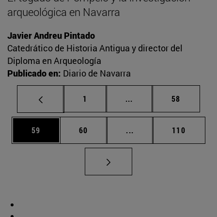
arqueológica en Navarra
Javier Andreu Pintado
Catedrático de Historia Antigua y director del
Diploma en Arqueología
Publicado en:
Diario de Navarra
Página
Páginas intermedias Us
Página
1
...
58
Página
Página
Páginas intermedias U
Página
59
60
...
110