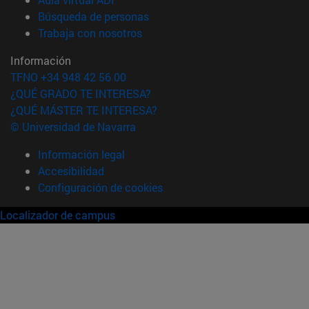
(abre en nueva ventana)
Búsqueda de personas
(abre en nueva ventana)
Trabaja con nosotros
Información
TFNO +34 948 42 56 00
¿QUÉ GRADO TE INTERESA?
¿QUÉ MÁSTER TE INTERESA?
© Universidad de Navarra
Información legal
Accesibilidad
Configuración de cookies
Localizador de campus