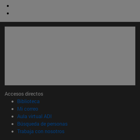
Accesos directos
(abre en nueva ventana)
Biblioteca
(abre en nueva ventana)
Mi correo
(abre en nueva ventana)
Aula virtual ADI
(abre en nueva ventana)
Búsqueda de personas
(abre en nueva ventana)
Trabaja con nosotros