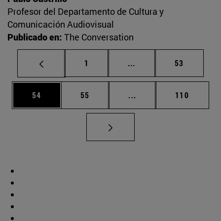
Profesor del Departamento de Cultura y
Comunicación Audiovisual
Publicado en:
The Conversation
Página
Páginas intermedias Us
Página
1
...
53
Página
Página
Páginas intermedias U
Página
54
55
...
110