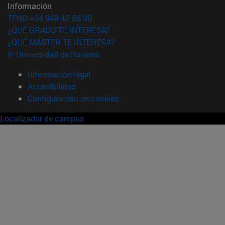
Información
TFNO +34 948 42 56 00
¿QUÉ GRADO TE INTERESA?
¿QUÉ MÁSTER TE INTERESA?
© Universidad de Navarra
Información legal
Accesibilidad
Configuración de cookies
Localizador de campus