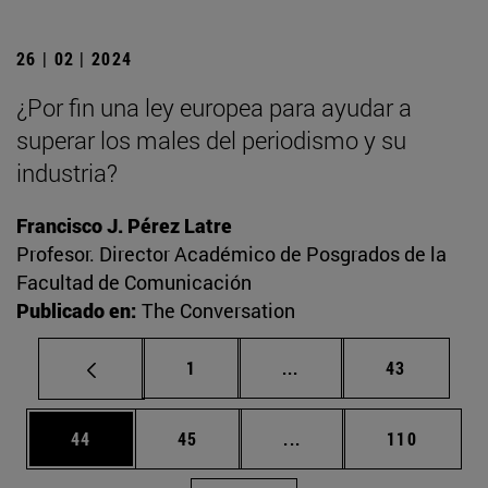
26 | 02 | 2024
¿Por fin una ley europea para ayudar a
superar los males del periodismo y su
industria?
Francisco J. Pérez Latre
Profesor. Director Académico de Posgrados de la
Facultad de Comunicación
Publicado en:
The Conversation
Página
Páginas intermedias Us
Página
1
...
43
Página
Página
Páginas intermedias U
Página
44
45
...
110