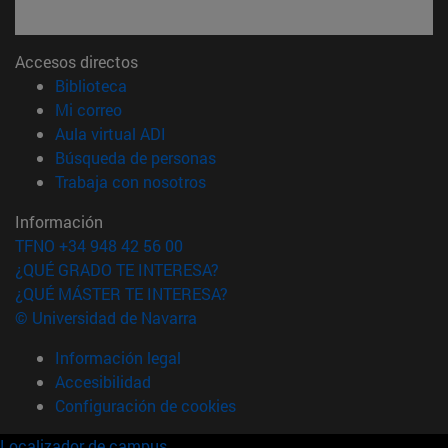
Accesos directos
(abre en nueva ventana)
Biblioteca
(abre en nueva ventana)
Mi correo
(abre en nueva ventana)
Aula virtual ADI
(abre en nueva ventana)
Búsqueda de personas
(abre en nueva ventana)
Trabaja con nosotros
Información
TFNO +34 948 42 56 00
¿QUÉ GRADO TE INTERESA?
¿QUÉ MÁSTER TE INTERESA?
© Universidad de Navarra
Información legal
Accesibilidad
Configuración de cookies
Localizador de campus