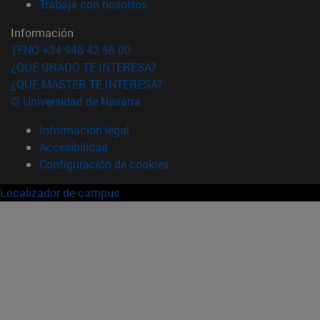
(abre en nueva ventana)
Trabaja con nosotros
Información
TFNO +34 948 42 56 00
¿QUÉ GRADO TE INTERESA?
¿QUÉ MÁSTER TE INTERESA?
© Universidad de Navarra
Información legal
Accesibilidad
Configuración de cookies
Localizador de campus