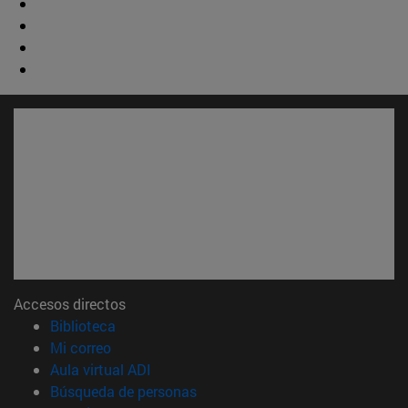
Accesos directos
(abre en nueva ventana)
Biblioteca
(abre en nueva ventana)
Mi correo
(abre en nueva ventana)
Aula virtual ADI
(abre en nueva ventana)
Búsqueda de personas