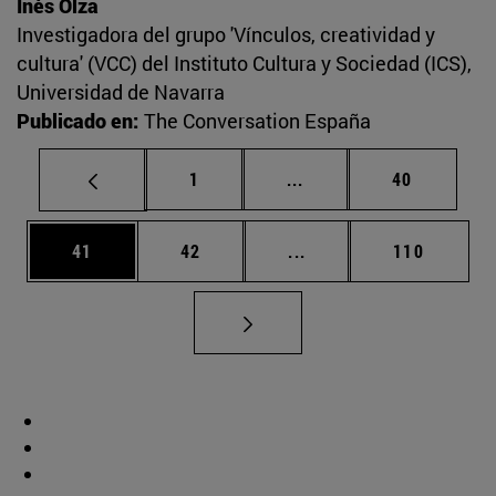
Inés Olza
Investigadora del grupo 'Vínculos, creatividad y
cultura' (VCC) del Instituto Cultura y Sociedad (ICS),
Universidad de Navarra
Publicado en:
The Conversation España
Página
Páginas intermedias Us
Página
1
...
40
Página
Página
Páginas intermedias U
Página
41
42
...
110