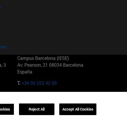
?
kies
Campus Barcelona (IESE)
, 3
Av. Pearson, 21 08034 Barcelona
España
T.
+34 93 253 42 00
Campus Sao Paulo (IESE)
5
Rua Martiniano de Carvalho, 573
01321001 Bela Vista Brasil
ookies
Reject All
Accept All Cookies
T.
+55 11 3177-8300