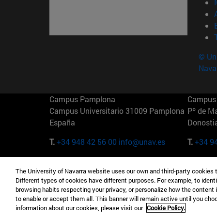
© Uni
Nava
Campus Pamplona
Campus 
Campus Universitario 31009 Pamplona
Pº de M
España
Donosti
T.
+34 948 42 56 00
info@unav.es
T.
+34 9
Campus Madrid (IESE)
Campus 
The University of Navarra website uses our own and third-party cookies 
Camino del Cerro Águila 3 28023
165 W 5
Different types of cookies have different purposes. For example, to identi
Madrid España
EE.UU
browsing habits respecting your privacy, or personalize how the content 
to enable or accept them all. This banner will remain active until you ch
T.
+34 912 11 30 00
T.
+1 64
information about our cookies, please visit our
Cookie Policy.