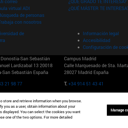
(abre en nueva ventana)
Mi correo
¿QUÉ GRADO TE INTERESA?
(abre en nueva ventana)
Aula virtual ADI
¿QUÉ MÁSTER TE INTERESA
(abre en nueva ventana)
Búsqueda de personas
(abre en nueva ventana)
Trabaja con nosotros
versidad de
Información legal
rra
Accesibilidad
Configuración de coo
Donostia-San Sebastián
Campus Madrid
anuel Lardizabal 13 20018
Calle Marquesado de Sta. Marta
a-San Sebastián España
28027 Madrid España
43 21 98 77
T.
+34 914 51 43 41
Nueva York (IESE)
Campus Munich (IESE)
to store and retrieve information when you browse.
7th St 10019-2201 Nueva York
Maria-Theresia-Straße 15 8167
fy you as a user, obtain information about your
Múnich Alemania
Manage c
is displayed. You can select the cookies you want
oose one of the two options. For more detailed
6 346 8850
T.
+49 89 24209790