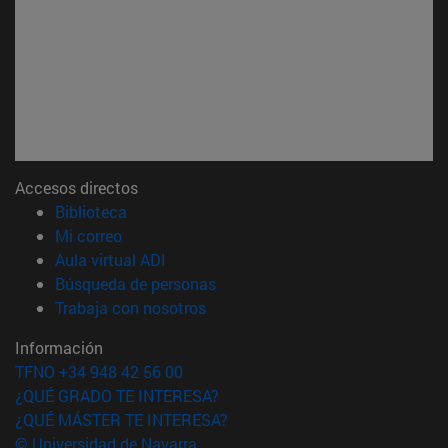
Accesos directos
(abre en nueva ventana)
Biblioteca
(abre en nueva ventana)
Mi correo
(abre en nueva ventana)
Aula virtual ADI
(abre en nueva ventana)
Búsqueda de personas
(abre en nueva ventana)
Trabaja con nosotros
Información
TFNO +34 948 42 56 00
¿QUÉ GRADO TE INTERESA?
¿QUÉ MÁSTER TE INTERESA?
© Universidad de Navarra