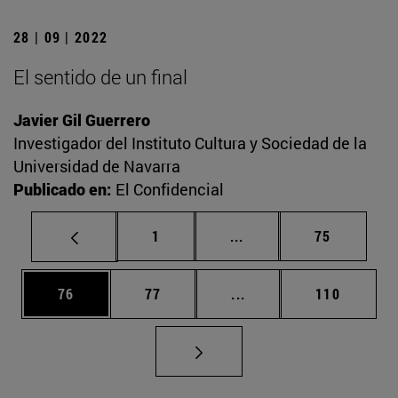
28 | 09 | 2022
El sentido de un final
Javier Gil Guerrero
Investigador del Instituto Cultura y Sociedad de la
Universidad de Navarra
Publicado en:
El Confidencial
Página
Páginas intermedias Us
Página
1
...
75
Página
Página
Páginas intermedias U
Página
76
77
...
110