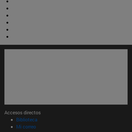
Accesos directos
(abre en nueva ventana)
Biblioteca
(abre en nueva ventana)
Mi correo