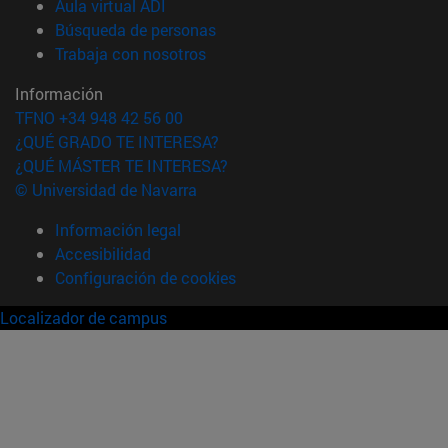
(abre en nueva ventana)
Aula virtual ADI
(abre en nueva ventana)
Búsqueda de personas
(abre en nueva ventana)
Trabaja con nosotros
Información
TFNO +34 948 42 56 00
¿QUÉ GRADO TE INTERESA?
¿QUÉ MÁSTER TE INTERESA?
© Universidad de Navarra
Información legal
Accesibilidad
Configuración de cookies
Localizador de campus