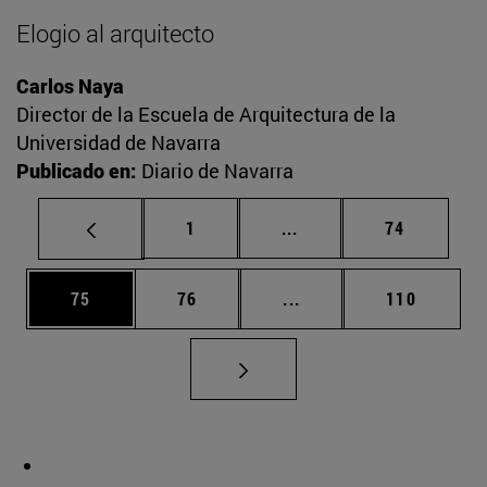
Elogio al arquitecto
Carlos Naya
Director de la Escuela de Arquitectura de la
Universidad de Navarra
Publicado en:
Diario de Navarra
Página
Páginas intermedias Us
Página
1
...
74
Página
Página
Páginas intermedias U
Página
75
76
...
110