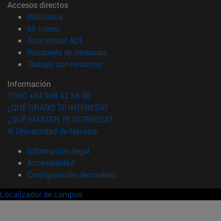
Accesos directos
(abre en nueva ventana)
Biblioteca
(abre en nueva ventana)
Mi correo
(abre en nueva ventana)
Aula virtual ADI
(abre en nueva ventana)
Búsqueda de personas
(abre en nueva ventana)
Trabaja con nosotros
Información
TFNO +34 948 42 56 00
¿QUÉ GRADO TE INTERESA?
¿QUÉ MÁSTER TE INTERESA?
© Universidad de Navarra
Información legal
Accesibilidad
Configuración de cookies
Localizador de campus