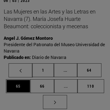
06 | 03 | 2023
Las Mujeres en las Artes y las Letras en
Navarra (7). María Josefa Huarte
Beaumont: coleccionista y mecenas
Angel J. Gómez Montoro
Presidente del Patronato del Museo Universidad de
Navarra
Publicado en:
Diario de Navarra
Página
Páginas intermedias Us
Página
1
...
64
Página
Página
Páginas intermedias U
Página
65
66
...
110