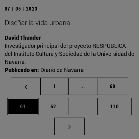
07 | 05 | 2023
Diseñar la vida urbana
David Thunder
Investigador principal del proyecto RESPUBLICA
del Instituto Cultura y Sociedad de la Universidad de
Navarra.
Publicado en:
Diario de Navarra
Página
Páginas intermedias Us
Página
1
...
60
Página
Página
Páginas intermedias U
Página
61
62
...
110