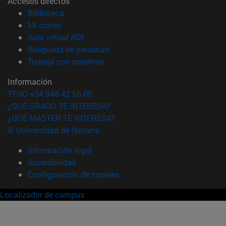
Accesos directos
(abre en nueva ventana)
Biblioteca
(abre en nueva ventana)
Mi correo
(abre en nueva ventana)
Aula virtual ADI
(abre en nueva ventana)
Búsqueda de personas
(abre en nueva ventana)
Trabaja con nosotros
Información
TFNO +34 948 42 56 00
¿QUÉ GRADO TE INTERESA?
¿QUÉ MÁSTER TE INTERESA?
© Universidad de Navarra
Información legal
Accesibilidad
Configuración de cookies
Localizador de campus