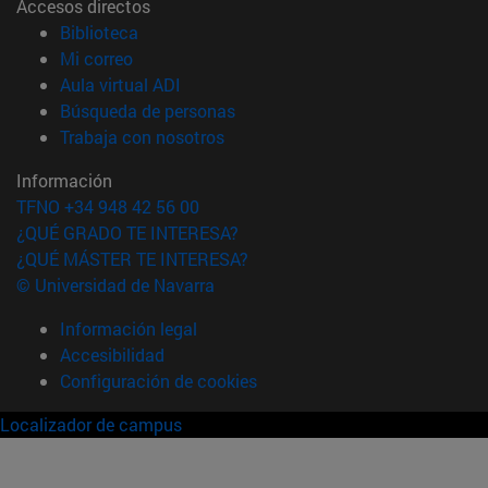
Accesos directos
(abre en nueva ventana)
Biblioteca
(abre en nueva ventana)
Mi correo
(abre en nueva ventana)
Aula virtual ADI
(abre en nueva ventana)
Búsqueda de personas
(abre en nueva ventana)
Trabaja con nosotros
Información
TFNO +34 948 42 56 00
¿QUÉ GRADO TE INTERESA?
¿QUÉ MÁSTER TE INTERESA?
© Universidad de Navarra
Información legal
Accesibilidad
Configuración de cookies
Localizador de campus