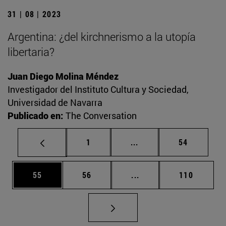
31 | 08 | 2023
Argentina: ¿del kirchnerismo a la utopía
libertaria?
Juan Diego Molina Méndez
Investigador del Instituto Cultura y Sociedad,
Universidad de Navarra
Publicado en:
The Conversation
Página
Páginas intermedias Us
Página
1
...
54
Página
Página
Páginas intermedias U
Página
55
56
...
110