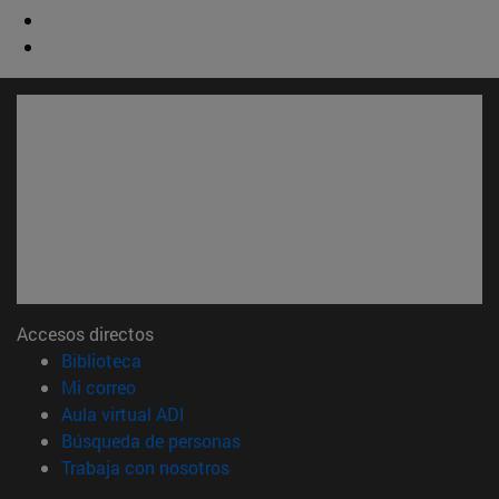
Accesos directos
(abre en nueva ventana)
Biblioteca
(abre en nueva ventana)
Mi correo
(abre en nueva ventana)
Aula virtual ADI
(abre en nueva ventana)
Búsqueda de personas
(abre en nueva ventana)
Trabaja con nosotros