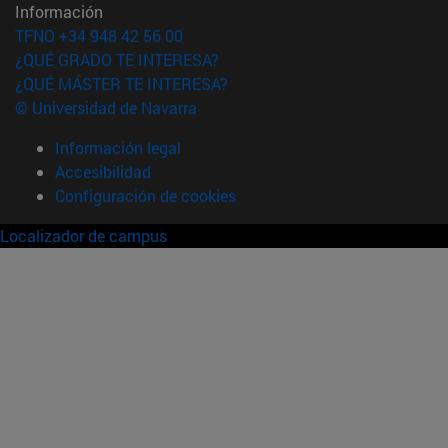
Información
TFNO +34 948 42 56 00
¿QUÉ GRADO TE INTERESA?
¿QUÉ MÁSTER TE INTERESA?
© Universidad de Navarra
Información legal
Accesibilidad
Configuración de cookies
Localizador de campus