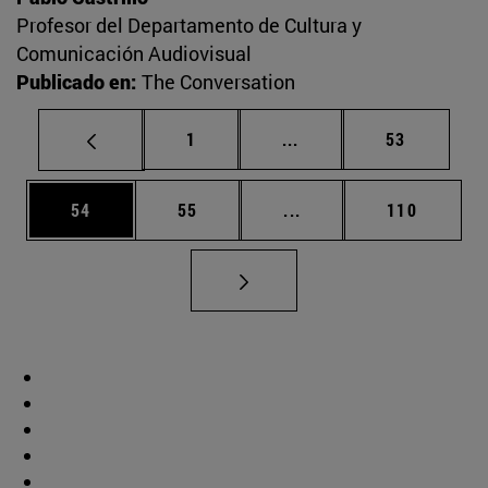
Profesor del Departamento de Cultura y
Comunicación Audiovisual
Publicado en:
The Conversation
Página
Páginas intermedias Us
Página
1
...
53
Página
Página
Páginas intermedias U
Página
54
55
...
110