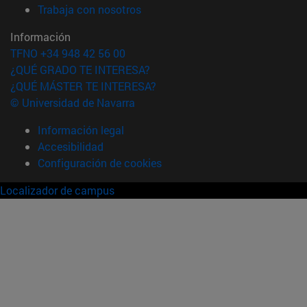
(abre en nueva ventana)
Trabaja con nosotros
Información
TFNO +34 948 42 56 00
¿QUÉ GRADO TE INTERESA?
¿QUÉ MÁSTER TE INTERESA?
© Universidad de Navarra
Información legal
Accesibilidad
Configuración de cookies
Localizador de campus