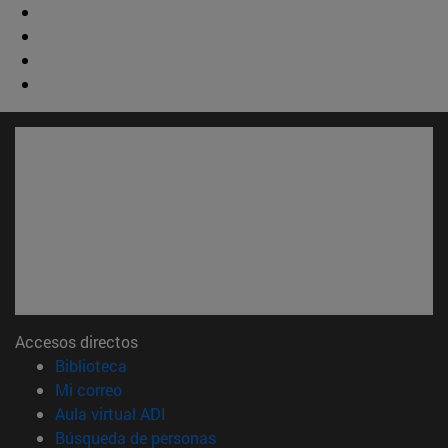
Accesos directos
(abre en nueva ventana)
Biblioteca
(abre en nueva ventana)
Mi correo
(abre en nueva ventana)
Aula virtual ADI
(abre en nueva ventana)
Búsqueda de personas