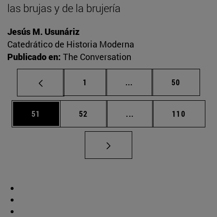
las brujas y de la brujería
Jesús M. Usunáriz
Catedrático de Historia Moderna
Publicado en:
The Conversation
Página
Páginas intermedias Us
Página
1
...
50
Página
Página
Páginas intermedias U
Página
51
52
...
110