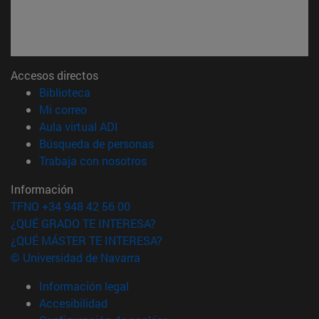
Accesos directos
(abre en nueva ventana)
Biblioteca
(abre en nueva ventana)
Mi correo
(abre en nueva ventana)
Aula virtual ADI
(abre en nueva ventana)
Búsqueda de personas
(abre en nueva ventana)
Trabaja con nosotros
Información
TFNO +34 948 42 56 00
¿QUÉ GRADO TE INTERESA?
¿QUÉ MÁSTER TE INTERESA?
© Universidad de Navarra
Información legal
Accesibilidad