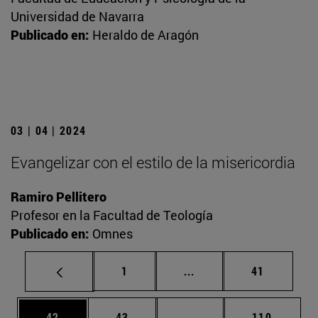
Universidad de Navarra
Publicado en:
Heraldo de Aragón
03 | 04 | 2024
Evangelizar con el estilo de la misericordia
Ramiro Pellitero
Profesor en la Facultad de Teología
Publicado en:
Omnes
Página
Páginas intermedias Us
Página
1
...
41
Página
Página
Páginas intermedias U
Página
42
43
...
110