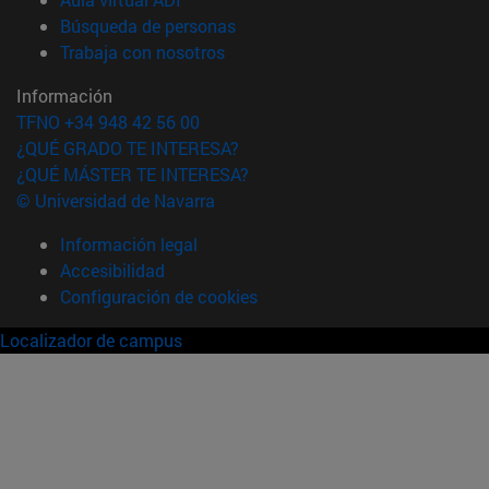
(abre en nueva ventana)
Búsqueda de personas
(abre en nueva ventana)
Trabaja con nosotros
Información
TFNO +34 948 42 56 00
¿QUÉ GRADO TE INTERESA?
¿QUÉ MÁSTER TE INTERESA?
© Universidad de Navarra
Información legal
Accesibilidad
Configuración de cookies
Localizador de campus