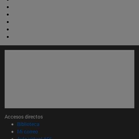
Accesos directos
(abre en nueva ventana)
Biblioteca
(abre en nueva ventana)
Mi correo
(abre en nueva ventana)
Aula virtual ADI