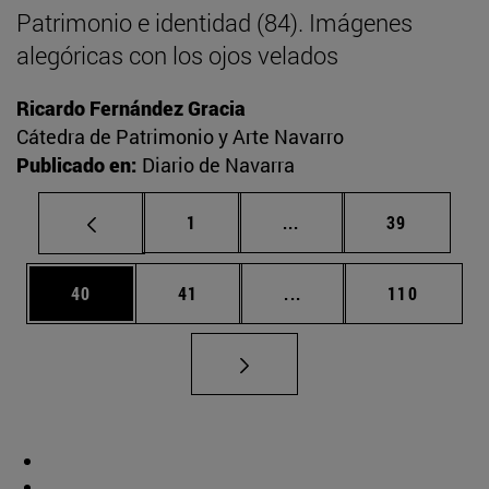
Patrimonio e identidad (84). Imágenes
alegóricas con los ojos velados
Ricardo Fernández Gracia
Cátedra de Patrimonio y Arte Navarro
Publicado en:
Diario de Navarra
Página
Páginas intermedias Us
Página
1
...
39
Página
Página
Páginas intermedias U
Página
40
41
...
110