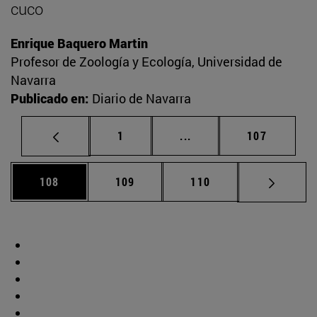
cuco
Enrique Baquero Martin
Profesor de Zoología y Ecología, Universidad de
Navarra
Publicado en:
Diario de Navarra
Página
Páginas intermedias Us
Página
1
...
107
Página
Página
Página
108
109
110