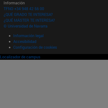
Información
TFNO +34 948 42 56 00
¿QUÉ GRADO TE INTERESA?
¿QUÉ MÁSTER TE INTERESA?
© Universidad de Navarra
Información legal
Accesibilidad
Configuración de cookies
Localizador de campus