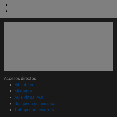
Accesos directos
(abre en nueva ventana)
Biblioteca
(abre en nueva ventana)
Mi correo
(abre en nueva ventana)
Aula virtual ADI
(abre en nueva ventana)
Búsqueda de personas
(abre en nueva ventana)
Trabaja con nosotros