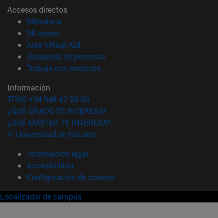
Accesos directos
(abre en nueva ventana)
Biblioteca
(abre en nueva ventana)
Mi correo
(abre en nueva ventana)
Aula virtual ADI
(abre en nueva ventana)
Búsqueda de personas
(abre en nueva ventana)
Trabaja con nosotros
Información
TFNO +34 948 42 56 00
¿QUÉ GRADO TE INTERESA?
¿QUÉ MÁSTER TE INTERESA?
© Universidad de Navarra
Información legal
Accesibilidad
Configuración de cookies
Localizador de campus