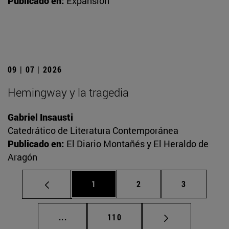
Publicado en:
Expansión
09 | 07 | 2026
Hemingway y la tragedia
Gabriel Insausti
Catedrático de Literatura Contemporánea
Publicado en:
El Diario Montañés y El Heraldo de
Aragón
Página
Página
Página
1
2
3
Páginas intermedias Use TAB para desplaz
Página
...
110