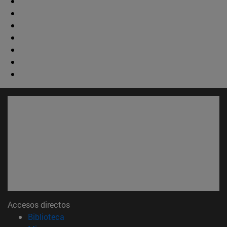
Accesos directos
(abre en nueva ventana)
Biblioteca