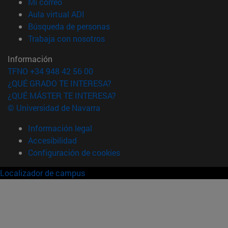
(abre en nueva ventana)
Mi correo
(abre en nueva ventana)
Aula virtual ADI
(abre en nueva ventana)
Búsqueda de personas
(abre en nueva ventana)
Trabaja con nosotros
Información
TFNO +34 948 42 56 00
¿QUÉ GRADO TE INTERESA?
¿QUÉ MÁSTER TE INTERESA?
© Universidad de Navarra
Información legal
Accesibilidad
Configuración de cookies
Localizador de campus