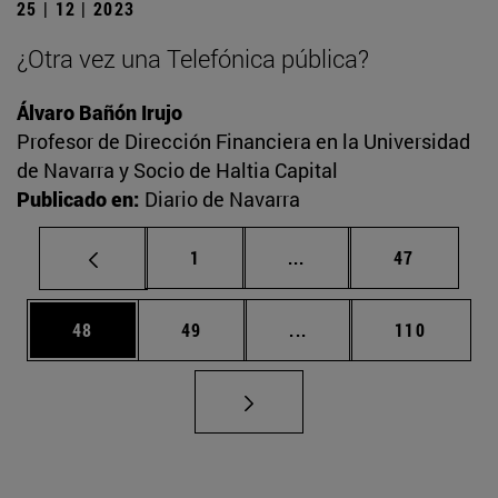
25 | 12 | 2023
¿Otra vez una Telefónica pública?
Álvaro Bañón Irujo
Profesor de Dirección Financiera en la Universidad
de Navarra y Socio de Haltia Capital
Publicado en:
Diario de Navarra
Página
Páginas intermedias Us
Página
1
...
47
Página
Página
Páginas intermedias U
Página
48
49
...
110