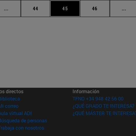
Páginas intermedias Use TAB para desplazarse.
Página
Página
Página
Pági
...
44
45
46
...
os directos
Información
(abre en nueva ventana)
Biblioteca
TFNO +34 948 42 56 00
(abre en nueva ventana)
Mi correo
¿QUÉ GRADO TE INTERESA?
(abre en nueva ventana)
Aula virtual ADI
¿QUÉ MÁSTER TE INTERESA
(abre en nueva ventana)
Búsqueda de personas
(abre en nueva ventana)
Trabaja con nosotros