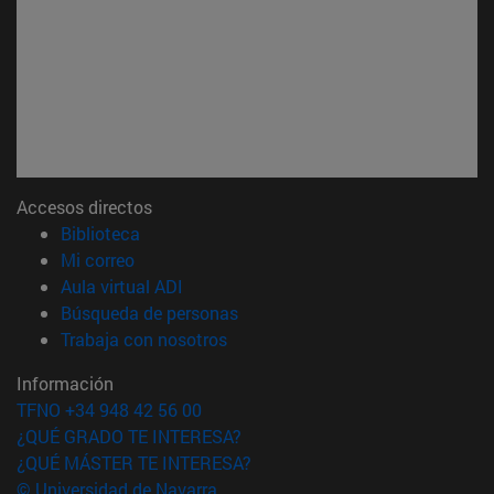
Accesos directos
(abre en nueva ventana)
Biblioteca
(abre en nueva ventana)
Mi correo
(abre en nueva ventana)
Aula virtual ADI
(abre en nueva ventana)
Búsqueda de personas
(abre en nueva ventana)
Trabaja con nosotros
Información
TFNO +34 948 42 56 00
¿QUÉ GRADO TE INTERESA?
¿QUÉ MÁSTER TE INTERESA?
© Universidad de Navarra