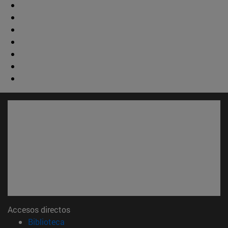
Accesos directos
(abre en nueva ventana)
Biblioteca