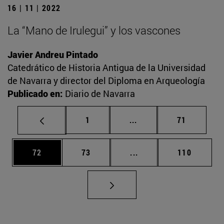
16 | 11 | 2022
La “Mano de Irulegui” y los vascones
Javier Andreu Pintado
Catedrático de Historia Antigua de la Universidad
de Navarra y director del Diploma en Arqueología
Publicado en:
Diario de Navarra
Página
Páginas intermedias Us
Página
1
...
71
Página
Página
Páginas intermedias U
Página
72
73
...
110