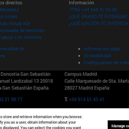
os directos
Información
(abre en nueva ventana)
Biblioteca
TFNO +34 948 42 56 00
(abre en nueva ventana)
Mi correo
¿QUÉ GRADO TE INTERESA?
(abre en nueva ventana)
Aula virtual ADI
¿QUÉ MÁSTER TE INTERESA
(abre en nueva ventana)
Búsqueda de personas
(abre en nueva ventana)
Trabaja con nosotros
versidad de
Información legal
rra
Accesibilidad
Configuración de coo
Donostia-San Sebastián
Campus Madrid
anuel Lardizabal 13 20018
Calle Marquesado de Sta. Marta
a-San Sebastián España
28027 Madrid España
43 21 98 77
T.
+34 914 51 43 41
Nueva York (IESE)
Campus Munich (IESE)
to store and retrieve information when you browse.
7th St 10019-2201 Nueva York
Maria-Theresia-Straße 15 8167
fy you as a user, obtain information about your
Múnich Alemania
Manage c
is displayed. You can select the cookies you want