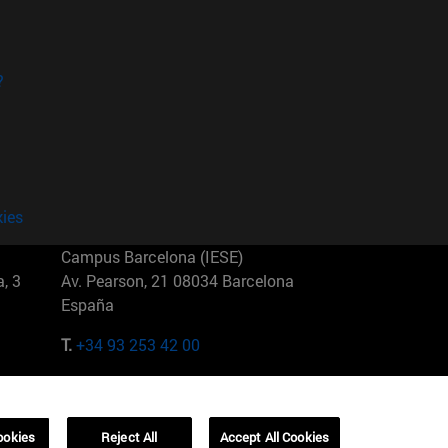
?
kies
Campus Barcelona (IESE)
, 3
Av. Pearson, 21 08034 Barcelona
España
T.
+34 93 253 42 00
Campus Sao Paulo (IESE)
5
Rua Martiniano de Carvalho, 573
01321001 Bela Vista Brasil
ookies
Reject All
Accept All Cookies