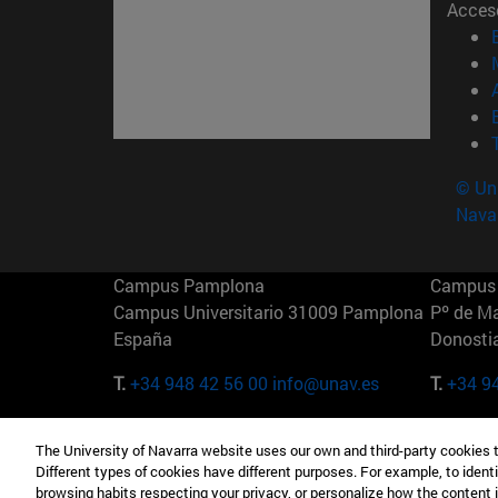
Acces
© Uni
Nava
Campus Pamplona
Campus 
Campus Universitario 31009 Pamplona
Pº de M
España
Donosti
T.
+34 948 42 56 00
info@unav.es
T.
+34 9
Campus Madrid (IESE)
Campus 
The University of Navarra website uses our own and third-party cookies 
Camino del Cerro Águila 3 28023
165 W 5
Different types of cookies have different purposes. For example, to identi
Madrid España
EE.UU
browsing habits respecting your privacy, or personalize how the content 