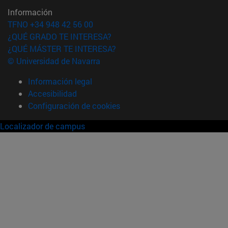
Información
TFNO +34 948 42 56 00
¿QUÉ GRADO TE INTERESA?
¿QUÉ MÁSTER TE INTERESA?
© Universidad de Navarra
Información legal
Accesibilidad
Configuración de cookies
Localizador de campus