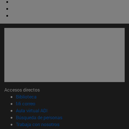
Accesos directos
(abre en nueva ventana)
Biblioteca
(abre en nueva ventana)
Mi correo
(abre en nueva ventana)
Aula virtual ADI
(abre en nueva ventana)
Búsqueda de personas
(abre en nueva ventana)
Trabaja con nosotros