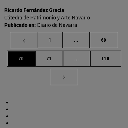
Ricardo Fernández Gracia
Cátedra de Patrimonio y Arte Navarro
Publicado en:
Diario de Navarra
Página
Páginas intermedias Us
Página
1
...
69
Página
Página
Páginas intermedias U
Página
70
71
...
110