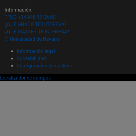
Información
TFNO +34 948 42 56 00
¿QUÉ GRADO TE INTERESA?
¿QUÉ MÁSTER TE INTERESA?
© Universidad de Navarra
Información legal
Accesibilidad
Configuración de cookies
Localizador de campus