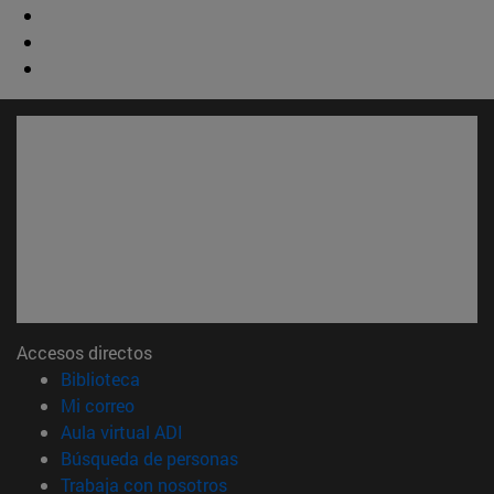
Accesos directos
(abre en nueva ventana)
Biblioteca
(abre en nueva ventana)
Mi correo
(abre en nueva ventana)
Aula virtual ADI
(abre en nueva ventana)
Búsqueda de personas
(abre en nueva ventana)
Trabaja con nosotros