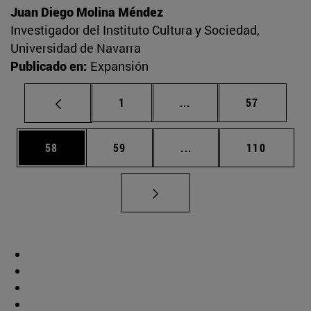
Juan Diego Molina Méndez
Investigador del Instituto Cultura y Sociedad,
Universidad de Navarra
Publicado en:
Expansión
Página
Páginas intermedias Us
Página
1
...
57
Página
Página
Páginas intermedias U
Página
58
59
...
110