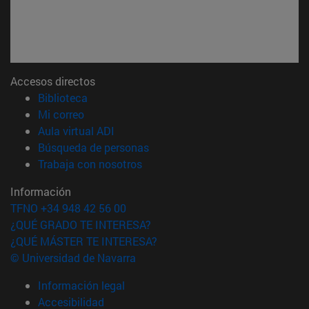
Accesos directos
(abre en nueva ventana)
Biblioteca
(abre en nueva ventana)
Mi correo
(abre en nueva ventana)
Aula virtual ADI
(abre en nueva ventana)
Búsqueda de personas
(abre en nueva ventana)
Trabaja con nosotros
Información
TFNO +34 948 42 56 00
¿QUÉ GRADO TE INTERESA?
¿QUÉ MÁSTER TE INTERESA?
© Universidad de Navarra
Información legal
Accesibilidad