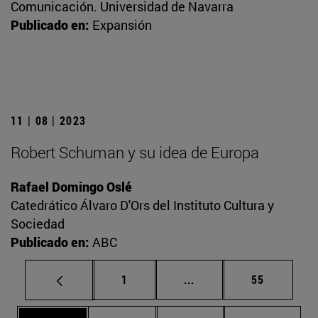
Comunicación. Universidad de Navarra
Publicado en:
Expansión
11 | 08 | 2023
Robert Schuman y su idea de Europa
Rafael Domingo Oslé
Catedrático Álvaro D'Ors del Instituto Cultura y
Sociedad
Publicado en:
ABC
Página
Páginas intermedias Us
Página
1
...
55