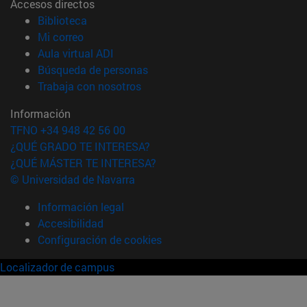
Accesos directos
(abre en nueva ventana)
Biblioteca
(abre en nueva ventana)
Mi correo
(abre en nueva ventana)
Aula virtual ADI
(abre en nueva ventana)
Búsqueda de personas
(abre en nueva ventana)
Trabaja con nosotros
Información
TFNO +34 948 42 56 00
¿QUÉ GRADO TE INTERESA?
¿QUÉ MÁSTER TE INTERESA?
© Universidad de Navarra
Información legal
Accesibilidad
Configuración de cookies
Localizador de campus