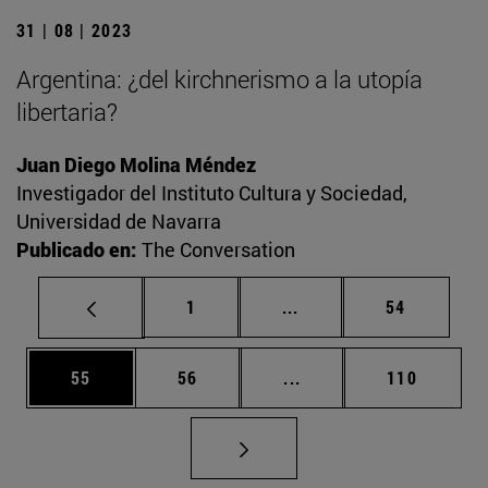
31 | 08 | 2023
Argentina: ¿del kirchnerismo a la utopía
libertaria?
Juan Diego Molina Méndez
Investigador del Instituto Cultura y Sociedad,
Universidad de Navarra
Publicado en:
The Conversation
Página
Páginas intermedias Us
Página
1
...
54
Página
Página
Páginas intermedias U
Página
55
56
...
110