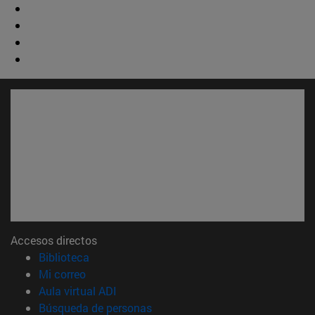
Accesos directos
(abre en nueva ventana)
Biblioteca
(abre en nueva ventana)
Mi correo
(abre en nueva ventana)
Aula virtual ADI
(abre en nueva ventana)
Búsqueda de personas