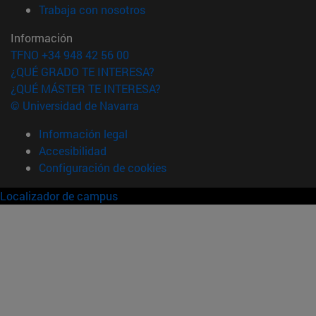
(abre en nueva ventana)
Trabaja con nosotros
Información
TFNO +34 948 42 56 00
¿QUÉ GRADO TE INTERESA?
¿QUÉ MÁSTER TE INTERESA?
© Universidad de Navarra
Información legal
Accesibilidad
Configuración de cookies
Localizador de campus