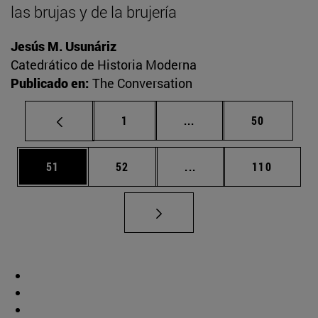
las brujas y de la brujería
Jesús M. Usunáriz
Catedrático de Historia Moderna
Publicado en:
The Conversation
Página
Páginas intermedias Us
Página
1
...
50
Página
Página
Páginas intermedias U
Página
51
52
...
110