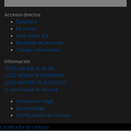
Accesos directos
(abre en nueva ventana)
Biblioteca
(abre en nueva ventana)
Mi correo
(abre en nueva ventana)
Aula virtual ADI
(abre en nueva ventana)
Búsqueda de personas
(abre en nueva ventana)
Trabaja con nosotros
Información
TFNO +34 948 42 56 00
¿QUÉ GRADO TE INTERESA?
¿QUÉ MÁSTER TE INTERESA?
© Universidad de Navarra
Información legal
Accesibilidad
Configuración de cookies
Localizador de campus