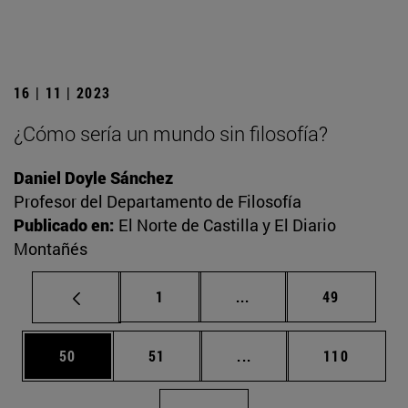
16 | 11 | 2023
¿Cómo sería un mundo sin filosofía?
Daniel Doyle Sánchez
Profesor del Departamento de Filosofía
Publicado en:
El Norte de Castilla y El Diario
Montañés
Página
Páginas intermedias Us
Página
1
...
49
Página
Página
Páginas intermedias U
Página
50
51
...
110