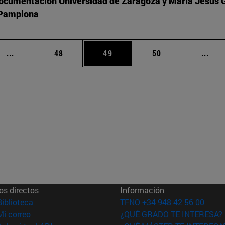
Documentación Universidad de Zaragoza y María Jesús 
e Pamplona
Páginas intermedias Use TAB para desplazarse.
Página
Página
Página
Pági
...
48
49
50
...
os directos
Información
(abre en nueva ventana)
Biblioteca
TFNO +34 948 42 56 00
(abre en nueva ventana)
Mi correo
¿QUÉ GRADO TE INTERESA?