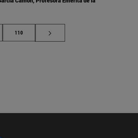
García Camón, Profesora Emérita de la
nas intermedias Use TAB para desplazarse.
Página
110