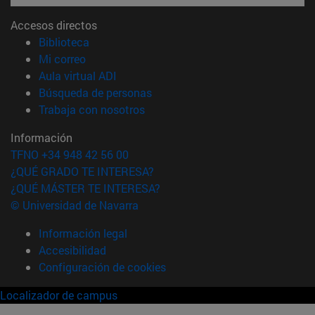
Accesos directos
(abre en nueva ventana)
Biblioteca
(abre en nueva ventana)
Mi correo
(abre en nueva ventana)
Aula virtual ADI
(abre en nueva ventana)
Búsqueda de personas
(abre en nueva ventana)
Trabaja con nosotros
Información
TFNO +34 948 42 56 00
¿QUÉ GRADO TE INTERESA?
¿QUÉ MÁSTER TE INTERESA?
© Universidad de Navarra
Información legal
Accesibilidad
Configuración de cookies
Localizador de campus