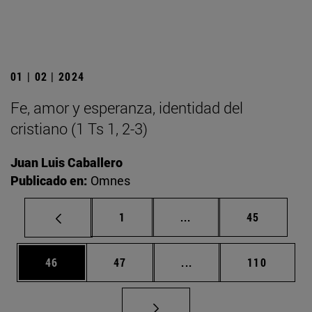
01 | 02 | 2024
Fe, amor y esperanza, identidad del
cristiano (1 Ts 1, 2-3)
Juan Luis Caballero
Publicado en:
Omnes
Página
Páginas intermedias Us
Página
1
...
45
Página
Página
Páginas intermedias U
Página
46
47
...
110