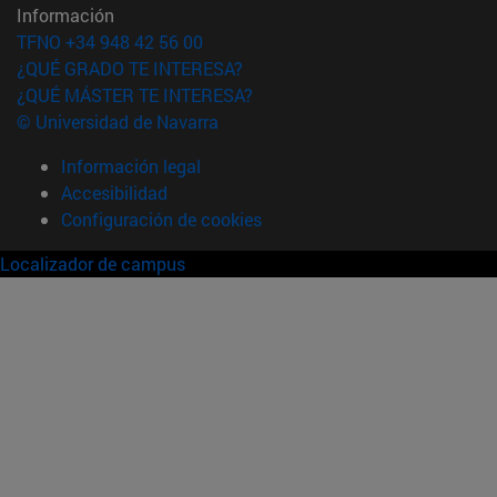
Información
TFNO +34 948 42 56 00
¿QUÉ GRADO TE INTERESA?
¿QUÉ MÁSTER TE INTERESA?
© Universidad de Navarra
Información legal
Accesibilidad
Configuración de cookies
Localizador de campus