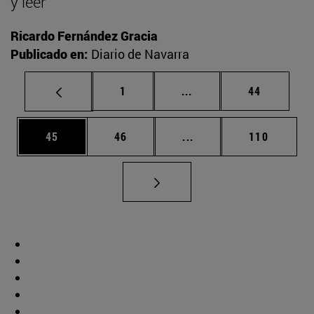
y leer
Ricardo Fernández Gracia
Publicado en:
Diario de Navarra
Página
Páginas intermedias Us
Página
1
...
44
Página
Página
Páginas intermedias U
Página
45
46
...
110