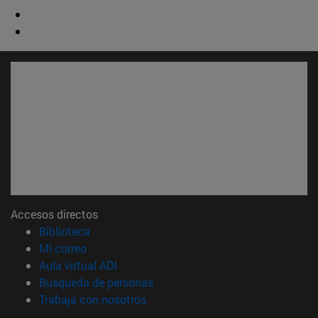
Accesos directos
(abre en nueva ventana)
Biblioteca
(abre en nueva ventana)
Mi correo
(abre en nueva ventana)
Aula virtual ADI
(abre en nueva ventana)
Búsqueda de personas
(abre en nueva ventana)
Trabaja con nosotros