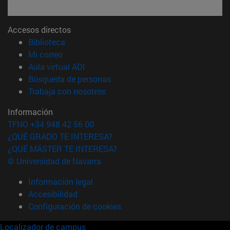
Accesos directos
(abre en nueva ventana)
Biblioteca
(abre en nueva ventana)
Mi correo
(abre en nueva ventana)
Aula virtual ADI
(abre en nueva ventana)
Búsqueda de personas
(abre en nueva ventana)
Trabaja con nosotros
Información
TFNO +34 948 42 56 00
¿QUÉ GRADO TE INTERESA?
¿QUÉ MÁSTER TE INTERESA?
© Universidad de Navarra
Información legal
Accesibilidad
Configuración de cookies
Localizador de campus