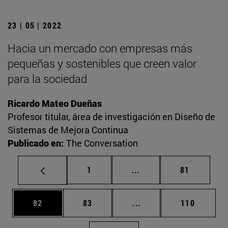
23 | 05 | 2022
Hacia un mercado con empresas más
pequeñas y sostenibles que creen valor
para la sociedad
Ricardo Mateo Dueñas
Profesor titular, área de investigación en Diseño de
Sistemas de Mejora Continua
Publicado en:
The Conversation
Página
Páginas intermedias Us
Página
1
...
81
Página
Página
Páginas intermedias U
Página
82
83
...
110